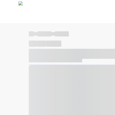
----
----- -----
----- -----
----
-----
---- ------
----- ----- -- ------ ---- ---- -- ---
----- ----- -- ------ ----- ----- -- ------