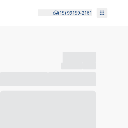
(15) 99159-2161
-------------
Compartilhar
Favorito