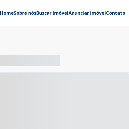
Home
Sobre nós
Buscar imóvel
Anunciar imóvel
Contato
-- ----- ----- --- ------