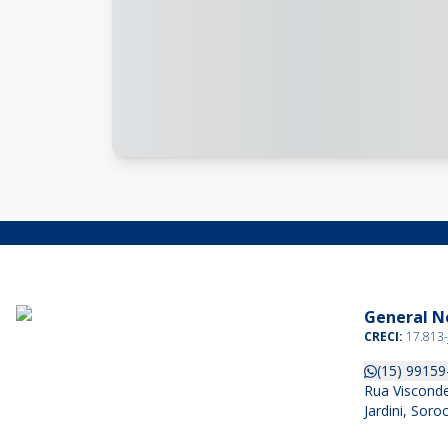
General Ne
CRECI:
17.813-
(15) 99159
Rua Visconde
Jardini, Sor